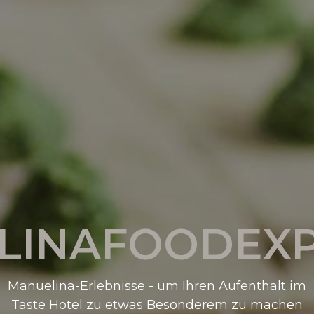
LINAFOODEXP
Manuelina-Erlebnisse - um Ihren Aufenthalt im
Taste Hotel zu etwas Besonderem zu machen